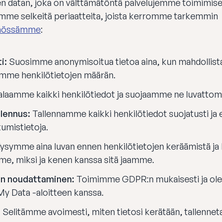
n datan, joka on välttämätöntä palvelujemme toimimi
mme selkeitä periaatteita, joista kerromme tarkemmin
nnössämme
:
i:
Suosimme anonymisoitua tietoa aina, kun mahdollist
mme henkilötietojen määrän.
laamme kaikki henkilötiedot ja suojaamme ne luvattoma
llennus:
Tallennamme kaikki henkilötiedot suojatusti j
tumistietoja.
ysymme aina luvan ennen henkilötietojen keräämistä j
me, miksi ja kenen kanssa sitä jaamme.
n noudattaminen:
Toimimme GDPR:n mukaisesti ja ole
My Data -aloitteen kanssa.
:
Selitämme avoimesti, miten tietosi kerätään, tallenneta