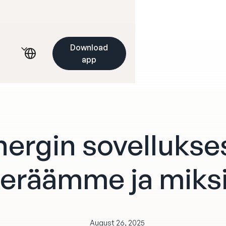
Download
app
nergin sovellukse
eräämme ja miks
August 26, 2025