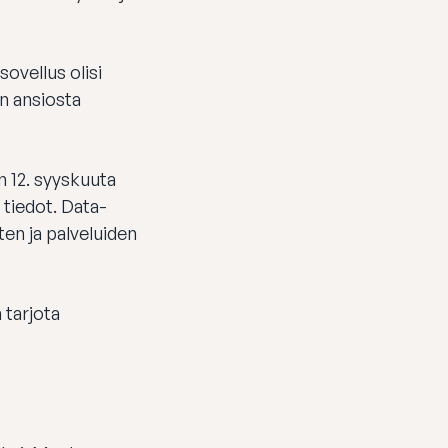
sovellus olisi
n ansiosta
n 12. syyskuuta
 tiedot. Data-
en ja palveluiden
 tarjota