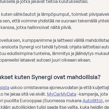
luksella ja jotka jakavat tietoa kulutuksestasi.
, kuten sähköautot ja lämpöpumput, toimivat pilvipalvel
 sen, että voimme yhdistää ne suoraan tekemällä yhtei
kanssa, jotka hallinnoivat näitä pilviä.
velluksen, kumppanimme ja laitteesi välillä mahdollista
n ansiosta Synergi voi tehdä työnsä: ohjata laitteitasi aut
tuu edullisimpina tunteina, lämmitys ja jäähdytys mukau
kopaneelisi lataavat autoasi juuri oikeaan aikaan.
ukset kuten Synergi ovat mahdollisia?
sista
uskoo omistavansa ajoneuvodatan ja että kuljettajie
o he jakaa sitä vai eivät.
MyCarMyData
-kampanja, jota 
ä eri puolilta Eurooppaa (Suomessa mukana
Autoliitto
), o
kään: autoilijoiden tulisi saada itse valita, kuka heidän d