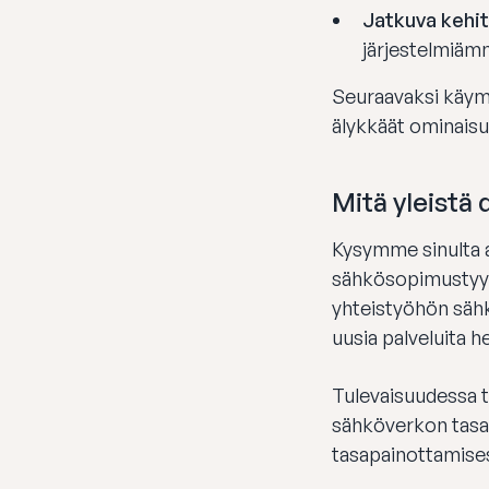
Jatkuva kehit
järjestelmiäm
Seuraavaksi käymm
älykkäät ominaisu
Mitä yleistä
Kysymme sinulta ai
sähkösopimustyypp
yhteistyöhön sähk
uusia palveluita h
Tulevaisuudessa t
sähköverkon tasa
tasapainottamises