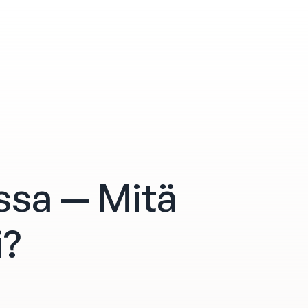
ssa — Mitä
i?