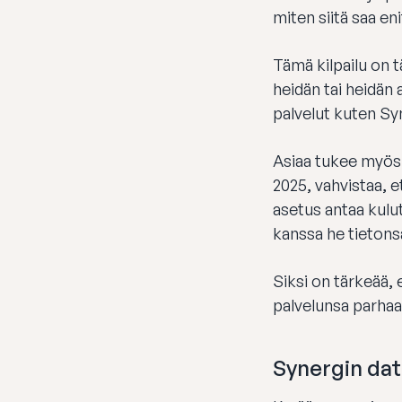
miten siitä saa en
Tämä kilpailu on tä
heidän tai heidän
palvelut kuten Syn
Asiaa tukee myös
2025, vahvistaa, e
asetus antaa kulu
kanssa he tietons
Siksi on tärkeää, 
palvelunsa parhaal
Synergin dat