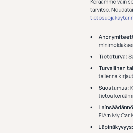
Keräämme vain se
tarvitse. Noudata
tietosuojakäytä
Anonymiteett
minimoidakse
Tietoturva:
Sa
Turvallinen ta
tallenna kirjau
Suostumus:
K
tietoa kerääm
Lainsäädännö
FIA:n My Car 
Läpinäkyvyys