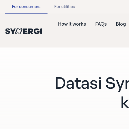
For consumers
For utilities
How it works
FAQs
Blog
Datasi Sy
k