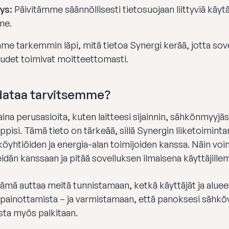
ys:
Päivitämme säännöllisesti tietosuojaan liittyviä käy
me.
e tarkemmin läpi, mitä tietoa Synergi kerää, jotta sove
udet toimivat moitteettomasti.
 dataa tarvitsemme?
na perusasioita, kuten laitteesi sijainnin, sähkönmyyjäsi
isi. Tämä tieto on tärkeää, sillä Synergin liiketoiminta
öyhtiöiden ja energia-alan toimijoiden kanssa. Näin vo
eidän kanssaan ja pitää sovelluksen ilmaisena käyttäjill
ämä auttaa meitä tunnistamaan, ketkä käyttäjät ja aluee
painottamista – ja varmistamaan, että panoksesi sähk
ta myös palkitaan.