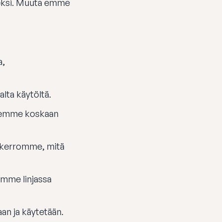
seksi. Muuta emme
a,
lta käytöltä.
a emme koskaan
a kerromme, mitä
mme linjassa
an ja käytetään.