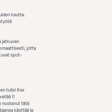
uiden kautta.
styötä
a jatkuvan
omaattisesti, jotta
tuvat spot-
n tulisi itse
vetää 11
n nostanut tätä
ataansa käyttää ja