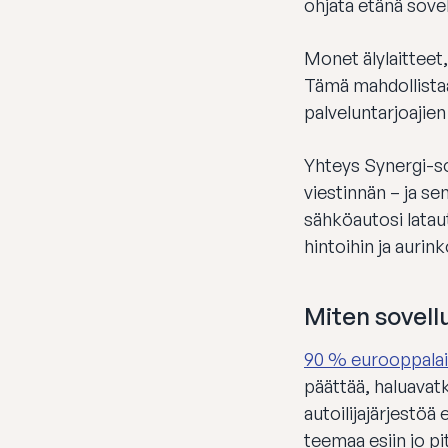
ohjata etänä sovel
Monet älylaitteet
Tämä mahdollistaa
palveluntarjoajien 
Yhteys Synergi-so
viestinnän – ja se
sähköautosi latau
hintoihin ja aurin
Miten sovell
90 % eurooppalai
päättää, haluavatk
autoilijajärjestö
teemaa esiin jo pit