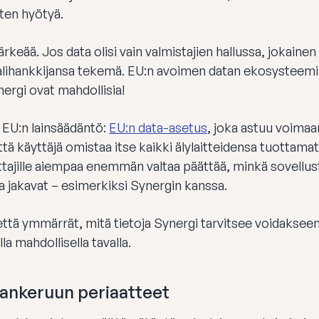
iten hyötyä.
rkeää. Jos data olisi vain valmistajien hallussa, jokainen 
 alihankkijansa tekemä. EU:n avoimen datan ekosysteemi
ergi ovat mahdollisia!
 EU:n lainsäädäntö:
EU:n data-asetus
, joka astuu voimaa
ttä käyttäjä omistaa itse kaikki älylaitteidensa tuottamat
ttajille aiempaa enemmän valtaa päättää, minkä sovellust
a jakavat – esimerkiksi Synergin kanssa.
että ymmärrät, mitä tietoja Synergi tarvitsee voidakseen
la mahdollisella tavalla.
ankeruun periaatteet