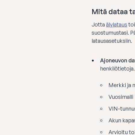
Mitä dataa t
Jotta
älylataus
toi
suostumustasi. Pää
latausasetuksiin.
Ajoneuvon da
henkilötietoj
Merkki ja m
Vuosimalli
VIN-tunnu
Akun kapas
Arvioitu t