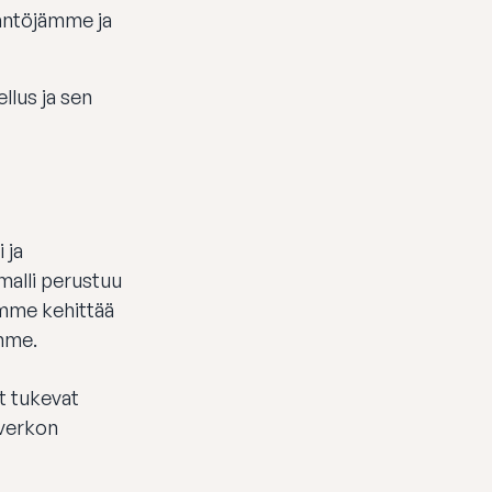
täntöjämme ja
llus ja sen
 ja
malli perustuu
imme kehittää
emme.
t tukevat
överkon