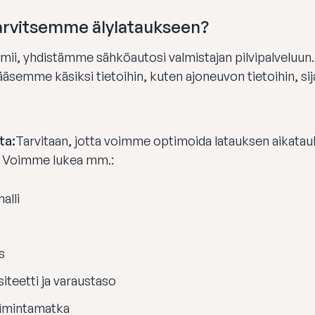
arvitsemme älylataukseen?
mii, yhdistämme sähköautosi valmistajan pilvipalveluun
semme käsiksi tietoihin, kuten ajoneuvon tietoihin, sijai
ta:
Tarvitaan, jotta voimme optimoida latauksen aikataulu
a. Voimme lukea mm.:
alli
s
iteetti ja varaustaso
oimintamatka