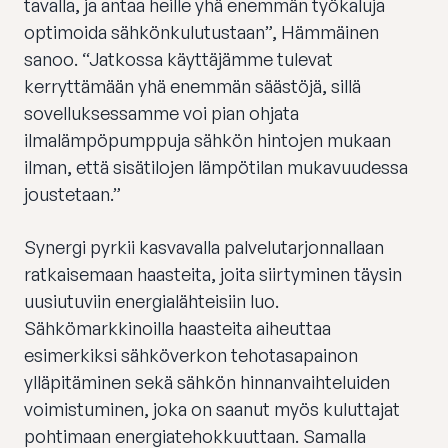
tavalla, ja antaa heille yhä enemmän työkaluja
optimoida sähkönkulutustaan”, Hämmäinen
sanoo. “Jatkossa käyttäjämme tulevat
kerryttämään yhä enemmän säästöjä, sillä
sovelluksessamme voi pian ohjata
ilmalämpöpumppuja sähkön hintojen mukaan
ilman, että sisätilojen lämpötilan mukavuudessa
joustetaan.”
Synergi pyrkii kasvavalla palvelutarjonnallaan
ratkaisemaan haasteita, joita siirtyminen täysin
uusiutuviin energialähteisiin luo.
Sähkömarkkinoilla haasteita aiheuttaa
esimerkiksi sähköverkon tehotasapainon
ylläpitäminen sekä sähkön hinnanvaihteluiden
voimistuminen, joka on saanut myös kuluttajat
pohtimaan energiatehokkuuttaan. Samalla