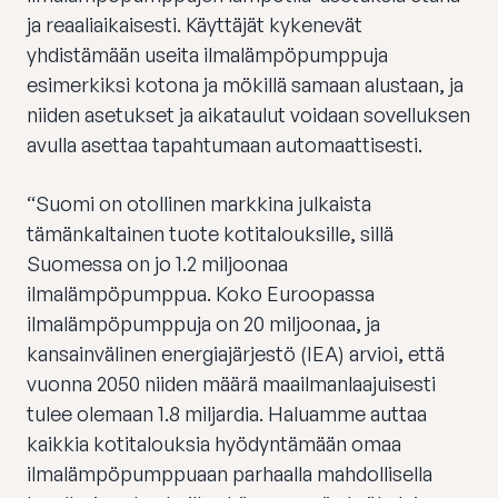
ja reaaliaikaisesti. Käyttäjät kykenevät
yhdistämään useita ilmalämpöpumppuja
esimerkiksi kotona ja mökillä samaan alustaan, ja
niiden asetukset ja aikataulut voidaan sovelluksen
avulla asettaa tapahtumaan automaattisesti.
“Suomi on otollinen markkina julkaista
tämänkaltainen tuote kotitalouksille, sillä
Suomessa on jo 1.2 miljoonaa
ilmalämpöpumppua. Koko Euroopassa
ilmalämpöpumppuja on 20 miljoonaa, ja
kansainvälinen energiajärjestö (IEA) arvioi, että
vuonna 2050 niiden määrä maailmanlaajuisesti
tulee olemaan 1.8 miljardia. Haluamme auttaa
kaikkia kotitalouksia hyödyntämään omaa
ilmalämpöpumppuaan parhaalla mahdollisella