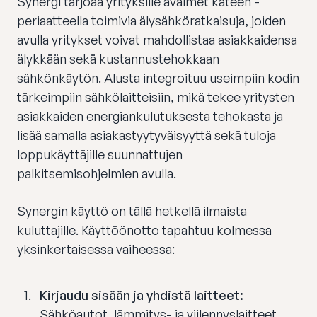
Synergi tarjoaa yrityksille avaimet käteen -
periaatteella toimivia älysähköratkaisuja, joiden
avulla yritykset voivat mahdollistaa asiakkaidensa
älykkään sekä kustannustehokkaan
sähkönkäytön. Alusta integroituu useimpiin kodin
tärkeimpiin sähkölaitteisiin, mikä tekee yritysten
asiakkaiden energiankulutuksesta tehokasta ja
lisää samalla asiakastyytyväisyyttä sekä tuloja
loppukäyttäjille suunnattujen
palkitsemisohjelmien avulla.
Synergin käyttö on tällä hetkellä ilmaista
kuluttajille. Käyttöönotto tapahtuu kolmessa
yksinkertaisessa vaiheessa:
Kirjaudu sisään ja yhdistä laitteet:
Sähköautot, lämmitys- ja viilennyslaitteet,