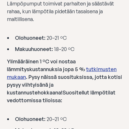
Lämpöpumput toimivat parhaiten ja säästävät
rahaa, kun lämpötila pidetään tasaisena ja
maltillisena.
Olohuoneet:
20–21 ºC
Makuuhuoneet:
18–20 ºC
Ylimääräinen 1 ºC voi nostaa
lämmityskustannuksia jopa 5 %
tutkimusten
mukaan
. Pysy näissä suosituksissa, jotta kotisi
pysyy viihtyisänä ja
kustannustehokkaana!Suositellut lämpötilat
vedottomissa tiloissa:
Olohuoneet:
20–21 ºC