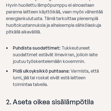
Hyvin huollettu lämpöpumppu ei ainoastaan
paranna laitteen käyttöikää, vaan myös vähentää
energiankulutusta. Tämä tarkoittaa pienempiä
huoltokustannuksia ja alhaisempia sähkölaskuja
pitkällä aikavälillä.
Puhdista suodattimet:
Tukkeutuneet
suodattimet estävät ilmavirran, jolloin laite
joutuu työskentelemään kovemmin.
Pidä ulkoyksikkö puhtaana:
Varmista, että
lumi, jää tai roskat eivät estä laitteen
toimintaa talvella.
2.
Aseta oikea sisälämpötila