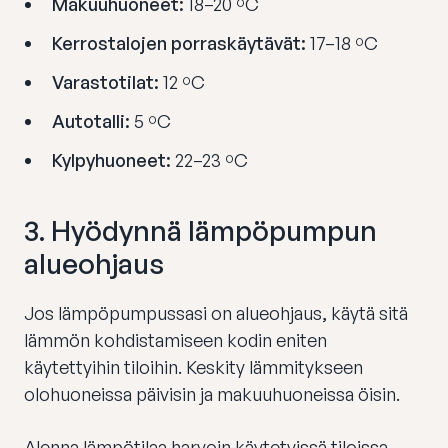
Makuuhuoneet:
18–20 ºC
Kerrostalojen porraskäytävät:
17–18 ºC
Varastotilat:
12 ºC
Autotalli:
5 ºC
Kylpyhuoneet:
22–23 ºC
3.
Hyödynnä lämpöpumpun
alueohjaus
Jos lämpöpumpussasi on alueohjaus, käytä sitä
lämmön kohdistamiseen kodin eniten
käytettyihin tiloihin. Keskity lämmitykseen
olohuoneissa päivisin ja makuuhuoneissa öisin.
Alenna lämpötilaa harvoin käytetyissä tiloissa,