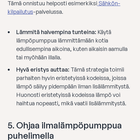
Tämä onnistuu helposti esimerkiksi
Sähkön-
kilpailutus
-palvelussa.
Lämmitä halvempina tunteina:
Käytä
lämpöpumppua lämmittämään kotia
edullisempina aikoina, kuten aikaisin aamulla
tai myöhään illalla.
Hyvä eristys auttaa:
Tämä strategia toimii
parhaiten hyvin eristetyissä kodeissa, joissa
lämpö säilyy pidempään ilman lisälämmitystä.
Huonosti eristetyissä kodeissa lämpö voi
haihtua nopeasti, mikä vaatii lisälämmitystä.
5.
Ohjaa ilmalämpöpumppua
puhelimella