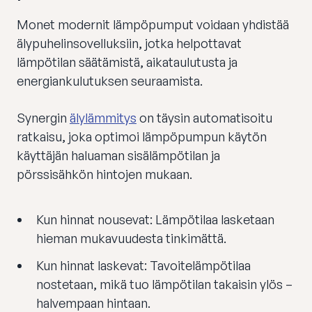
Monet modernit lämpöpumput voidaan yhdistää
älypuhelinsovelluksiin, jotka helpottavat
lämpötilan säätämistä, aikataulutusta ja
energiankulutuksen seuraamista.
Synergin
älylämmitys
on täysin automatisoitu
ratkaisu, joka optimoi lämpöpumpun käytön
käyttäjän haluaman sisälämpötilan ja
pörssisähkön hintojen mukaan.
Kun hinnat nousevat: Lämpötilaa lasketaan
hieman mukavuudesta tinkimättä.
Kun hinnat laskevat: Tavoitelämpötilaa
nostetaan, mikä tuo lämpötilan takaisin ylös –
halvempaan hintaan.