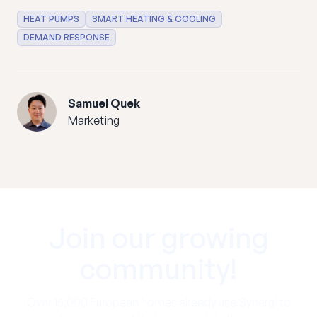
HEAT PUMPS
SMART HEATING & COOLING
DEMAND RESPONSE
Samuel Quek
Marketing
Join
our
growing
community!
Over 15,000 European homes already use Synergi to