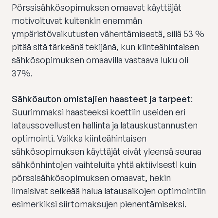
Pörssisähkösopimuksen omaavat käyttäjät
motivoituvat kuitenkin enemmän
ympäristövaikutusten vähentämisestä, sillä 53 %
pitää sitä tärkeänä tekijänä, kun kiinteähintaisen
sähkösopimuksen omaavilla vastaava luku oli
37%.
Sähköauton omistajien haasteet ja tarpeet
:
Suurimmaksi haasteeksi koettiin useiden eri
lataussovellusten hallinta ja latauskustannusten
optimointi. Vaikka kiinteähintaisen
sähkösopimuksen käyttäjät eivät yleensä seuraa
sähkönhintojen vaihteluita yhtä aktiivisesti kuin
pörssisähkösopimuksen omaavat, hekin
ilmaisivat selkeää halua latausaikojen optimointiin
esimerkiksi siirtomaksujen pienentämiseksi.