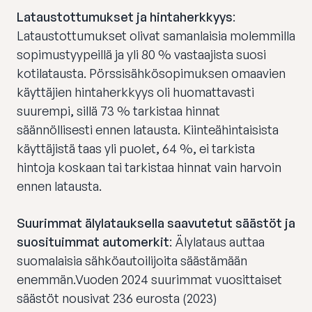
Lataustottumukset ja hintaherkkyys
:
Lataustottumukset olivat samanlaisia molemmilla
sopimustyypeillä ja yli 80 % vastaajista suosi
kotilatausta. Pörssisähkösopimuksen omaavien
käyttäjien hintaherkkyys oli huomattavasti
suurempi, sillä 73 % tarkistaa hinnat
säännöllisesti ennen latausta. Kiinteähintaisista
käyttäjistä taas yli puolet, 64 %, ei tarkista
hintoja koskaan tai tarkistaa hinnat vain harvoin
ennen latausta.
Suurimmat älylatauksella saavutetut säästöt ja
suosituimmat automerkit
: Älylataus auttaa
suomalaisia sähköautoilijoita säästämään
enemmän.Vuoden 2024 suurimmat vuosittaiset
säästöt nousivat 236 eurosta (2023)