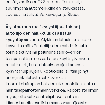
ennätykselliseen 292 euroon. Tesla säilyi
suurimpana automerkkinä älylatauksessa,
seuraavina tulivat Volkswagen ja Škoda.
Älylatauksen rooli kysyntäjoustoissa ja
autoilijoiden halukkuus osallistua
kysyntäjoustoon
: Älykkään latauksen suosio
kasvattaa sähköautoilijoiden mahdollisuutta
toimia aktiivisina pelureina sähköverkon
tasapainottamisessa. Latauskäyttäytymisen
muutokset, kuten latauksen ajoittaminen
kysyntähuippujen ulkopuolelle, siirtää jo nyt
energiankulutusta sähköverkon
kuormitetuimpien hetkien ulkopuolelle ja auttaa
näin tasapainottamaan verkkoa. Raportista ilmeni
myös, että sähköautoilijat ovat erittäin
kiinnostuneita osallistumaan kysyntäjousto-