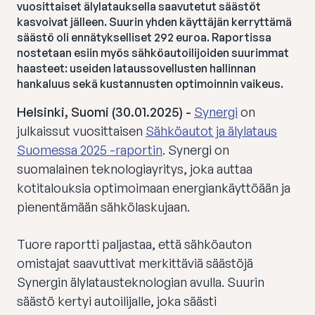
vuosittaiset älylatauksella saavutetut säästöt
kasvoivat jälleen. Suurin yhden käyttäjän kerryttämä
säästö oli ennätykselliset 292 euroa. Raportissa
nostetaan esiin myös sähköautoilijoiden suurimmat
haasteet: useiden lataussovellusten hallinnan
hankaluus sekä kustannusten optimoinnin vaikeus.
Helsinki, Suomi (30.01.2025) -
Synergi
on
julkaissut vuosittaisen
Sähköautot ja älylataus
Suomessa 2025 -raportin
. Synergi on
suomalainen teknologiayritys, joka auttaa
kotitalouksia optimoimaan energiankäyttöään ja
pienentämään sähkölaskujaan.
Tuore raportti paljastaa, että sähköauton
omistajat saavuttivat merkittäviä säästöjä
Synergin älylatausteknologian avulla. Suurin
säästö kertyi autoilijalle, joka säästi